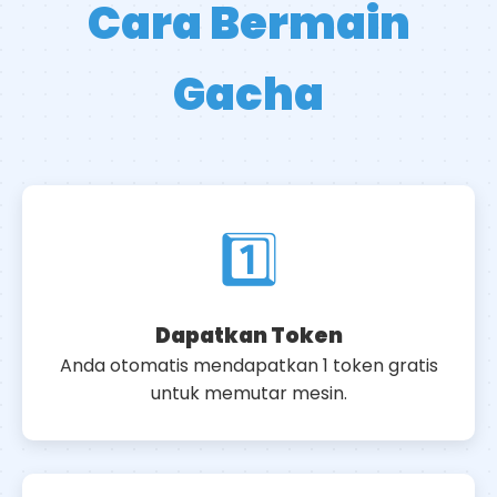
Cara Bermain
Gacha
1️⃣
Dapatkan Token
Anda otomatis mendapatkan 1 token gratis
untuk memutar mesin.