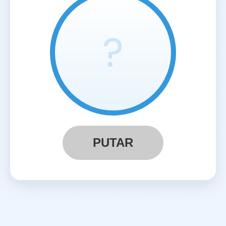
?
PUTAR